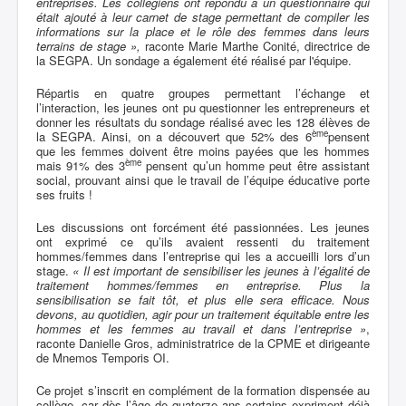
entreprises. Les collégiens ont répondu à un questionnaire qui
était ajouté à leur carnet de stage permettant de compiler les
informations sur la place et le rôle des femmes dans leurs
terrains de stage »,
raconte Marie Marthe Conité, directrice de
la SEGPA. Un sondage a également été réalisé par l'équipe.
Répartis en quatre groupes permettant l’échange et
l’interaction, les jeunes ont pu questionner les entrepreneurs et
donner les résultats du sondage réalisé avec les 128 élèves de
ème
la SEGPA. Ainsi, on a découvert que 52% des 6
pensent
que les femmes doivent être moins payées que les hommes
ème
mais 91% des 3
pensent qu’un homme peut être assistant
social, prouvant ainsi que le travail de l’équipe éducative porte
ses fruits !
Les discussions ont forcément été passionnées. Les jeunes
ont exprimé ce qu’ils avaient ressenti du traitement
hommes/femmes dans l’entreprise qui les a accueilli lors d’un
stage.
« Il est important de sensibiliser les jeunes à l’égalité de
traitement hommes/femmes en entreprise. Plus la
sensibilisation se fait tôt, et plus elle sera efficace. Nous
devons, au quotidien, agir pour un traitement équitable entre les
hommes et les femmes au travail et dans l’entreprise »
,
raconte Danielle Gros, administratrice de la CPME et dirigeante
de Mnemos Temporis OI.
Ce projet s’inscrit en complément de la formation dispensée au
collège, car dès l’âge de quatorze ans certains expriment déjà