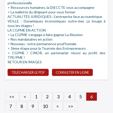
professionnelle
> Ressources humaines, la DIECCTE vous accompagne
> La mallette du dirigeant pour vous former
ACTUALITÉS JURIDIQUES : L’entreprise face au numérique
VEILLE : Dynamiques économiques outre-mer, ça bouge à
tous les étages !
LA CGPME EN ACTION
> La CGPME s’engage à faire gagner La Réunion
> Nos mandataires en action
> Nouveau : votre permanence prud’homale
> 3ème étape pour la Tournée des Entrepreneurs
> CGPME / CINOR, un partenariat réussi au profit des
TPE/PME !
RETOUR EN IMAGES
TÉLÉCHARGER LE PDF
CONSULTER EN LIGNE
<<
<
1
2
3
4
5
6
7
8
9
10
>
>>