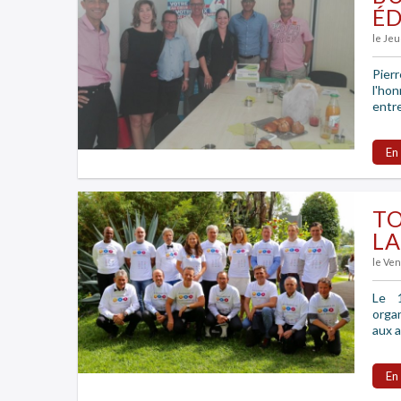
ÉD
le Jeu
Pier
l'ho
entre
En
TO
LA
le Ven
Le 
orga
aux a
En