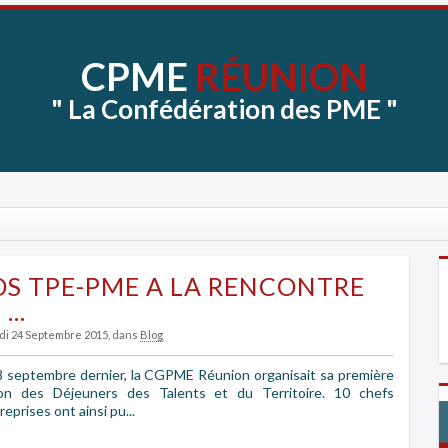
CPME
RÉUNION
"
La
Confédération
des
PME
"
S TPE-PME A LA RENCONTRE
...
udi 24 Septembre 2015
, dans
Blog
8 septembre dernier, la CGPME Réunion organisait sa première
ion des Déjeuners des Talents et du Territoire. 10 chefs
reprises ont ainsi pu...