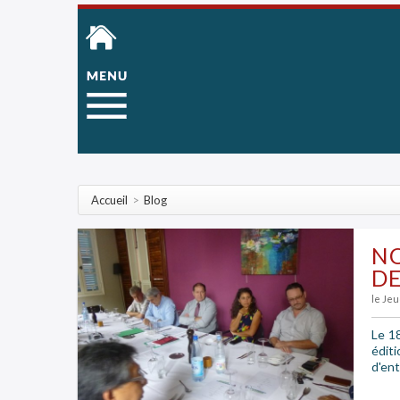
Accueil
>
Blog
NO
DE 
le Je
Le 1
édit
d'ent