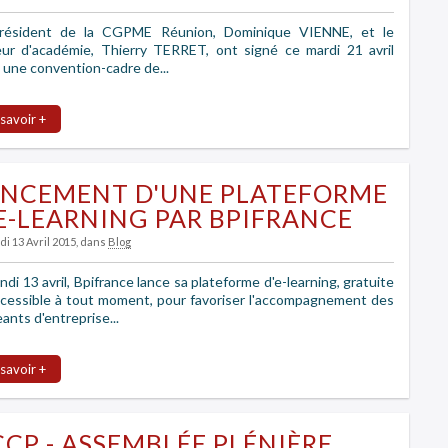
résident de la CGPME Réunion, Dominique VIENNE, et le
eur d'académie, Thierry TERRET, ont signé ce mardi 21 avril
 une convention-cadre de...
 savoir +
ANCEMENT D'UNE PLATEFORME
E-LEARNING PAR BPIFRANCE
di 13 Avril 2015
, dans
Blog
ndi 13 avril, Bpifrance lance sa plateforme d'e-learning, gratuite
ccessible à tout moment, pour favoriser l'accompagnement des
eants d'entreprise...
 savoir +
CP - ASSEMBLÉE PLÉNIÈRE