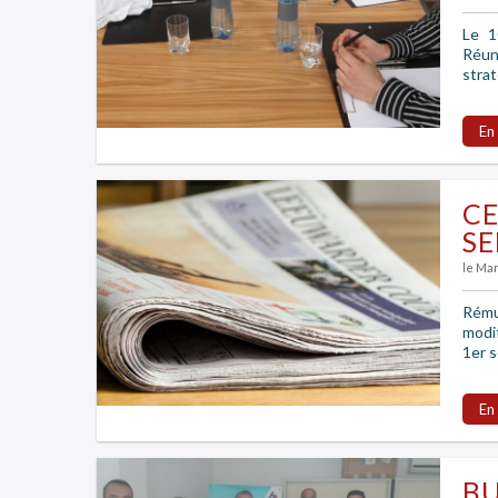
Le 1
Réun
strat
En
CE
S
le Ma
Rémun
modif
1er s
En
BU