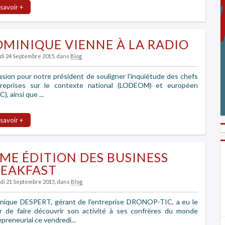
 savoir +
MINIQUE VIENNE À LA RADIO
udi 24 Septembre 2015
, dans
Blog
asion pour notre président de souligner l'inquiétude des chefs
treprises sur le contexte national (LODEOM) et européen
), ainsi que ...
 savoir +
ME ÉDITION DES BUSINESS
REAKFAST
ndi 21 Septembre 2015
, dans
Blog
nique DESPERT, gérant de l'entreprise DRONOP-TIC, a eu le
sir de faire découvrir son activité à ses confrères du monde
preneurial ce vendredi...