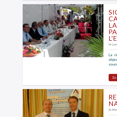
SI
CA
LA
PA
L'
le Lun
La r
obje
sourc
En
RE
NA
le Me