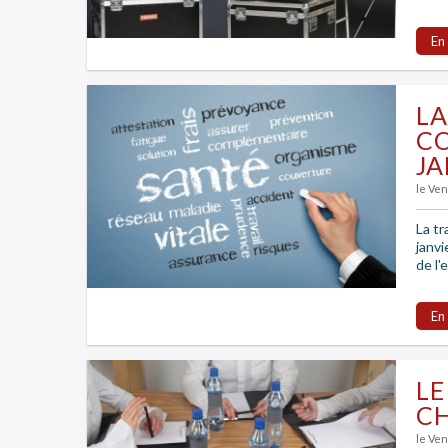
En
LA
CO
JA
le Ve
La tr
janvi
de l'
En
LE
CH
le Ve