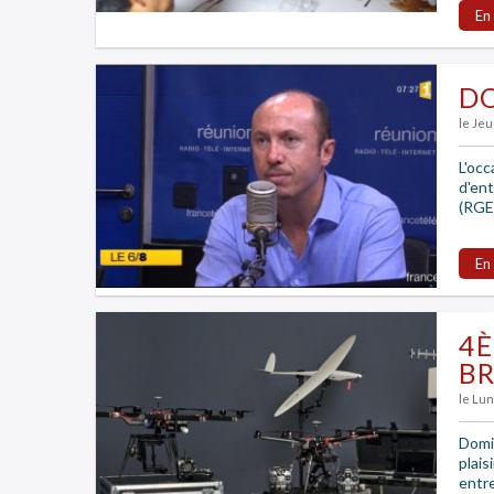
En
DO
le Je
L'occ
d'en
(RGEC
En
4È
B
le Lu
Domi
plai
entre