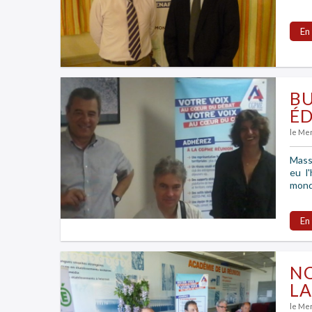
En
BU
ÉD
le Me
Mass
eu l
monde
En
NO
LA
le Mer