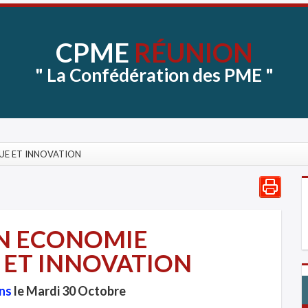
CPME
RÉUNION
"
La
Confédération
des
PME
"
E ET INNOVATION
N ECONOMIE
ET INNOVATION
ns
le Mardi 30 Octobre