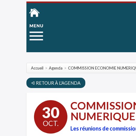
Accueil
>
Agenda
>
COMMISSION ECONOMIE NUMERIQU
ᐊ RETOUR À L'AGENDA
COMMISSIO
30
NUMERIQUE 
OCT.
Les réunions de commissio